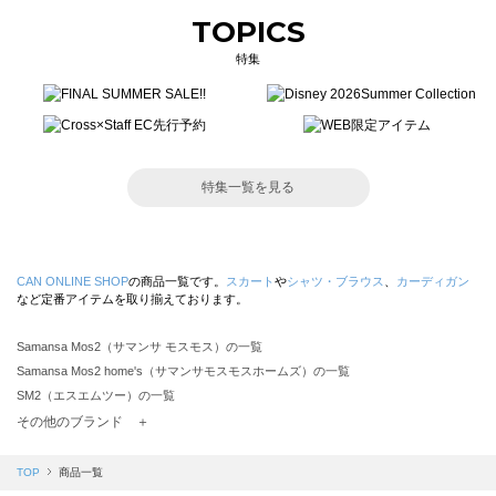
TOPICS
特集
特集一覧を見る
CAN ONLINE SHOP
の商品一覧です。
スカート
や
シャツ・ブラウス
、
カーディガン
など定番アイテムを取り揃えております。
Samansa Mos2（サマンサ モスモス）の一覧
Samansa Mos2 home's（サマンサモスモスホームズ）の一覧
SM2（エスエムツー）の一覧
TSUHARU by Samansa Mos2（ツハルバイサマンサモスモス）の一覧
その他のブランド ＋
sm2rhythm（サマンサモスモス リズム）の一覧
Samansa Mos2 blue（サマンサモスモス ブルー）の一覧
TOP
商品一覧
Samansa Mos2 Lagom（サマンサモスモス ラーゴム）の一覧