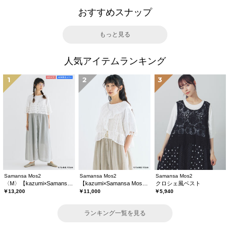
おすすめスナップ
もっと見る
人気アイテムランキング
1
2
3
Samansa Mos2
Samansa Mos2
Samansa Mos2
〈M〉【kazumi×Samansa Mos2】キャミワンピース《WEB限定カラーあり》
【kazumi×Samansa Mos2】レースフリルブラウス
クロシェ風ベスト
￥13,200
￥11,000
￥5,940
ランキング一覧を見る