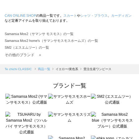
CAN ONLINE SHOP
の商品一覧です。
スカート
や
シャツ・ブラウス
、
カーディガン
など定番アイテムを取り揃えております。
Samansa Mos2（サマンサ モスモス）の一覧
Samansa Mos2 home's（サマンサモスモスホームズ）の一覧
SM2（エスエムツー）の一覧
TSUHARU by Samansa Mos2（ツハルバイサマンサモスモス）の一覧
その他のブランド ＋
sm2rhythm（サマンサモスモス リズム）の一覧
Samansa Mos2 blue（サマンサモスモス ブルー）の一覧
Te chichi CLASSIC
商品一覧
イエロー/黄色系
受注生産ワンピース
Samansa Mos2 Lagom（サマンサモスモス ラーゴム）の一覧
ehka sopo（エヘカソポ）の一覧
ブランド一覧
sō4ū（ソウフォーユー）の一覧
Te chichi（テチチ）の一覧
Te chichi CLASSIC（テチチ クラシック）の一覧
Te chichi TERRASSE（テチチ テラス）の一覧
Lugnoncure（ルノンキュール）の一覧
BETTY'S BLUE（べティーズブルー）の一覧
Wpc.（ワールドパーティー）の一覧