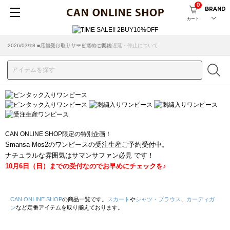
0
BRAND
カート
2026/07/29 ■【お知らせ】ヤマト運輸の配送遅延・停止について
2026/03/18 ■店舗受け取りサービスのご案内
CAN ONLINE SHOP限定の特別企画！
Smansa Mos2のワンピースの受注生産ご予約受付中。
ナチュラルな雰囲気はサマンサファン必見 です！
10月6日（日）までの受付なのでお早めにチェックを♪
CAN ONLINE SHOP
の商品一覧です。
スカート
や
シャツ・ブラウス
、
カーディガ
ン
など定番アイテムを取り揃えております。