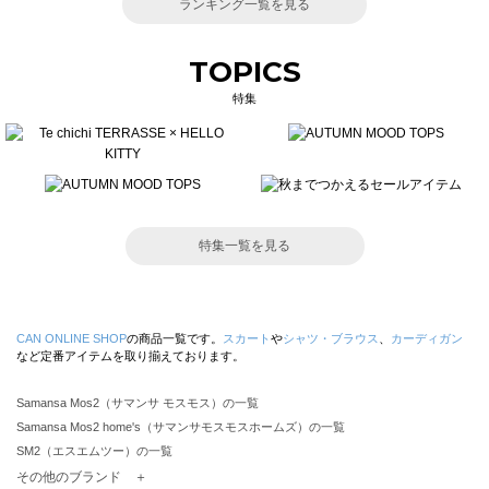
ランキング一覧を見る
TOPICS
特集
特集一覧を見る
CAN ONLINE SHOP
の商品一覧です。
スカート
や
シャツ・ブラウス
、
カーディガン
など定番アイテムを取り揃えております。
Samansa Mos2（サマンサ モスモス）の一覧
Samansa Mos2 home's（サマンサモスモスホームズ）の一覧
SM2（エスエムツー）の一覧
TSUHARU by Samansa Mos2（ツハルバイサマンサモスモス）の一覧
その他のブランド ＋