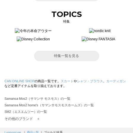
TOPICS
特集
特集一覧を見る
CAN ONLINE SHOP
の商品一覧です。
スカート
や
シャツ・ブラウス
、
カーディガン
など定番アイテムを取り揃えております。
Samansa Mos2（サマンサ モスモス）の一覧
Samansa Mos2 home's（サマンサモスモスホームズ）の一覧
SM2（エスエムツー）の一覧
TSUHARU by Samansa Mos2（ツハルバイサマンサモスモス）の一覧
その他のブランド ＋
sm2rhythm（サマンサモスモス リズム）の一覧
Samansa Mos2 blue（サマンサモスモス ブルー）の一覧
Lugnoncure
商品一覧
ゴールド/金系