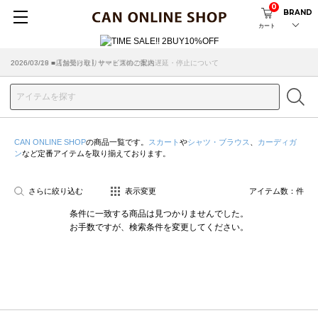
0
BRAND
カート
2026/07/29 ■【お知らせ】ヤマト運輸の配送遅延・停止について
2026/03/18 ■店舗受け取りサービスのご案内
CAN ONLINE SHOP
の商品一覧です。
スカート
や
シャツ・ブラウス
、
カーディガ
ン
など定番アイテムを取り揃えております。
さらに絞り込む
表示変更
アイテム数：
件
条件に一致する商品は見つかりませんでした。
お手数ですが、検索条件を変更してください。