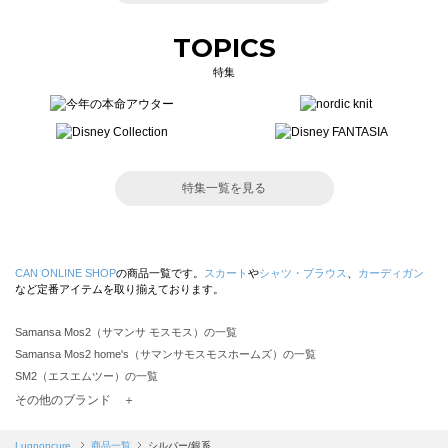
TOPICS
特集
特集一覧を見る
CAN ONLINE SHOP
の商品一覧です。
スカート
や
シャツ・ブラウス
、
カーディガン
など定番アイテムを取り揃えております。
Samansa Mos2（サマンサ モスモス）の一覧
Samansa Mos2 home's（サマンサモスモスホームズ）の一覧
SM2（エスエムツー）の一覧
TSUHARU by Samansa Mos2（ツハルバイサマンサモスモス）の一覧
その他のブランド ＋
sm2rhythm（サマンサモスモス リズム）の一覧
Samansa Mos2 blue（サマンサモスモス ブルー）の一覧
Lugnoncure
商品一覧
シルバー/銀系