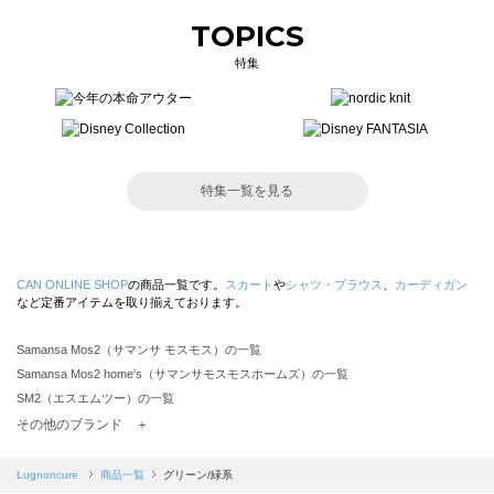
TOPICS
特集
特集一覧を見る
CAN ONLINE SHOP
の商品一覧です。
スカート
や
シャツ・ブラウス
、
カーディガン
など定番アイテムを取り揃えております。
Samansa Mos2（サマンサ モスモス）の一覧
Samansa Mos2 home's（サマンサモスモスホームズ）の一覧
SM2（エスエムツー）の一覧
TSUHARU by Samansa Mos2（ツハルバイサマンサモスモス）の一覧
その他のブランド ＋
sm2rhythm（サマンサモスモス リズム）の一覧
Samansa Mos2 blue（サマンサモスモス ブルー）の一覧
Lugnoncure
商品一覧
グリーン/緑系