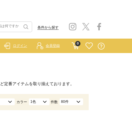
条件から探す
0
ログイン
会員登録
ど定番アイテムを取り揃えております。
1色
80件
カラー
件数