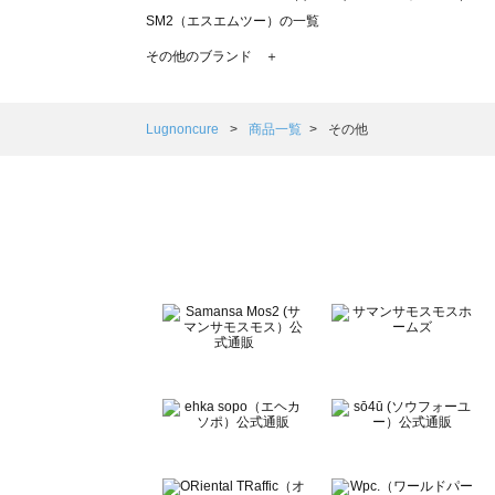
SM2（エスエムツー）の一覧
TSUHARU by Samansa Mos2（ツハルバイサマンサモ
その他のブランド ＋
sm2rhythm（サマンサモスモス リズム）の一覧
Samansa Mos2 blue（サマンサモスモス ブルー）の一覧
Samansa Mos2 Lagom（サマンサモスモス ラーゴム）の
Lugnoncure
商品一覧
その他
ehka sopo（エヘカソポ）の一覧
sō4ū（ソウフォーユー）の一覧
Te chichi（テチチ）の一覧
Te chichi CLASSIC（テチチ クラシック）の一覧
Te chichi TERRASSE（テチチ テラス）の一覧
Lugnoncure（ルノンキュール）の一覧
BETTY'S BLUE（べティーズブルー）の一覧
Wpc.（ワールドパーティー）の一覧