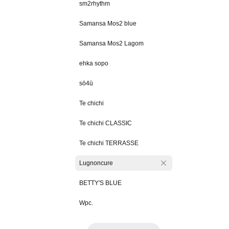
sm2rhythm
Samansa Mos2 blue
Samansa Mos2 Lagom
ehka sopo
sō4ū
Te chichi
Te chichi CLASSIC
Te chichi TERRASSE
Lugnoncure
BETTY'S BLUE
Wpc.