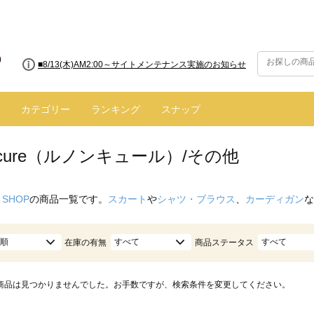
■8/13(木)AM2:00～サイトメンテナンス実施のお知らせ
■【お知らせ】ヤマト運輸の配送遅延・停止について
カテゴリー
ランキング
スナップ
oncure（ルノンキュール）/その他
 SHOP
の商品一覧です。
スカート
や
シャツ・ブラウス
、
カーディガン
な
順
すべて
すべて
在庫の有無
商品ステータス
商品は見つかりませんでした。お手数ですが、検索条件を変更してください。