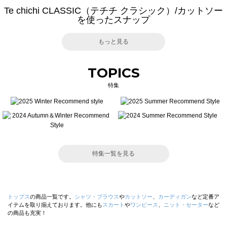
Te chichi CLASSIC（テチチ クラシック）/カットソー
を使ったスナップ
もっと見る
TOPICS
特集
特集一覧を見る
トップス
の商品一覧です。
シャツ・ブラウス
や
カットソー
、
カーディガン
など定番ア
イテムを取り揃えております。他にも
スカート
や
ワンピース
、
ニット・セーター
など
の商品も充実！