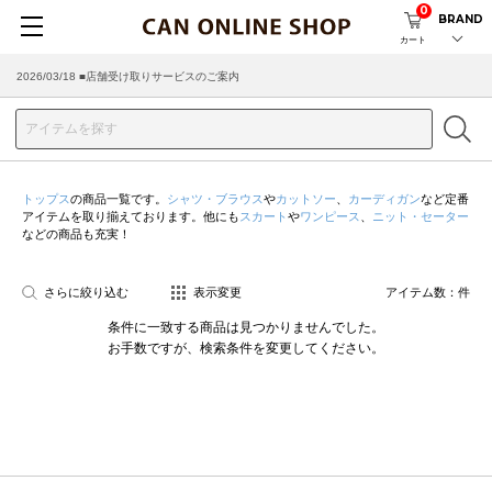
0
BRAND
カート
2026/03/18 ■店舗受け取りサービスのご案内
トップス
の商品一覧です。
シャツ・ブラウス
や
カットソー
、
カーディガン
など定番
アイテムを取り揃えております。他にも
スカート
や
ワンピース
、
ニット・セーター
などの商品も充実！
さらに絞り込む
表示変更
アイテム数：
件
条件に一致する商品は見つかりませんでした。
お手数ですが、検索条件を変更してください。