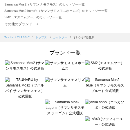
Samansa Mos2（サマンサ モスモス）のカットソー一覧
Samansa Mos2 home's（サマンサモスモスホームズ）のカットソー一覧
SM2（エスエムツー）のカットソー一覧
TSUHARU by Samansa Mos2（ツハルバイサマンサモスモス）のカットソー一覧
その他のブランド ＋
sm2rhythm（サマンサモスモス リズム）のカットソー一覧
Samansa Mos2 blue（サマンサモスモス ブルー）のカットソー一覧
Te chichi CLASSIC
トップス
カットソー
オレンジ/橙色系
Samansa Mos2 Lagom（サマンサモスモス ラーゴム）のカットソー一覧
ehka sopo（エヘカソポ）のカットソー一覧
ブランド一覧
sō4ū（ソウフォーユー）のカットソー一覧
Te chichi（テチチ）のカットソー一覧
Te chichi CLASSIC（テチチ クラシック）のカットソー一覧
Te chichi TERRASSE（テチチ テラス）のカットソー一覧
Lugnoncure（ルノンキュール）のカットソー一覧
BETTY'S BLUE（べティーズブルー）のカットソー一覧
Wpc.（ワールドパーティー）のカットソー一覧