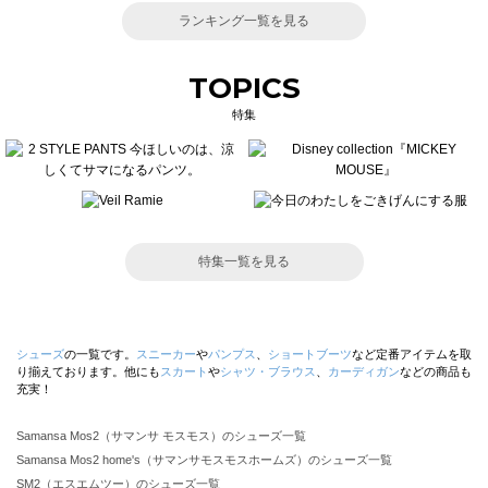
ランキング一覧を見る
TOPICS
特集
特集一覧を見る
シューズ
の一覧です。
スニーカー
や
パンプス
、
ショートブーツ
など定番アイテムを取
り揃えております。他にも
スカート
や
シャツ・ブラウス
、
カーディガン
などの商品も
充実！
Samansa Mos2（サマンサ モスモス）のシューズ一覧
Samansa Mos2 home's（サマンサモスモスホームズ）のシューズ一覧
SM2（エスエムツー）のシューズ一覧