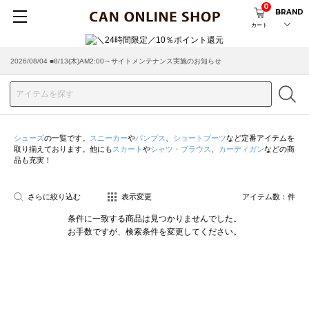
0
BRAND
カート
2026/08/04 ■8/13(木)AM2:00～サイトメンテナンス実施のお知らせ
シューズ
の一覧です。
スニーカー
や
パンプス
、
ショートブーツ
など定番アイテムを
取り揃えております。他にも
スカート
や
シャツ・ブラウス
、
カーディガン
などの商
品も充実！
さらに絞り込む
表示変更
アイテム数：
件
条件に一致する商品は見つかりませんでした。
お手数ですが、検索条件を変更してください。