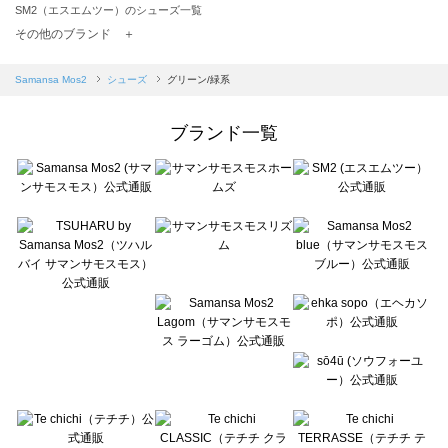
SM2（エスエムツー）のシューズ一覧
TSUHARU by Samansa Mos2（ツハルバイサマンサモスモス）のシューズ一覧
その他のブランド ＋
sm2rhythm（サマンサモスモス リズム）のシューズ一覧
Samansa Mos2 blue（サマンサモスモス ブルー）のシューズ一覧
Samansa Mos2
シューズ
グリーン/緑系
Samansa Mos2 Lagom（サマンサモスモス ラーゴム）のシューズ一覧
ehka sopo（エヘカソポ）のシューズ一覧
ブランド一覧
sō4ū（ソウフォーユー）のシューズ一覧
Te chichi（テチチ）のシューズ一覧
Te chichi CLASSIC（テチチ クラシック）のシューズ一覧
Te chichi TERRASSE（テチチ テラス）のシューズ一覧
Lugnoncure（ルノンキュール）のシューズ一覧
BETTY'S BLUE（べティーズブルー）のシューズ一覧
Wpc.（ワールドパーティー）のシューズ一覧