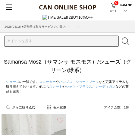
0
BRAND
カート
2026/03/18 ■店舗受け取りサービスのご案内
Samansa Mos2（サマンサ モスモス）/シューズ（グ
リーン/緑系）
シューズ
の一覧です。
スニーカー
や
パンプス
、
ショートブーツ
など定番アイテムを
取り揃えております。他にも
スカート
や
シャツ・ブラウス
、
カーディガン
などの商
品も充実！
さらに絞り込む
表示変更
アイテム数：
1
件
お気に入り