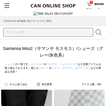
0
BRAND
カート
2026/03/18 ■店舗受け取りサービスのご案内
Samansa Mos2（サマンサ モスモス）/シューズ（グ
レー/灰色系）
シューズ
の一覧です。
スニーカー
や
パンプス
、
ショートブーツ
など定番アイテムを
取り揃えております。他にも
スカート
や
シャツ・ブラウス
、
カーディガン
などの商
品も充実！
さらに絞り込む
表示変更
アイテム数：
5
件
お気に入り