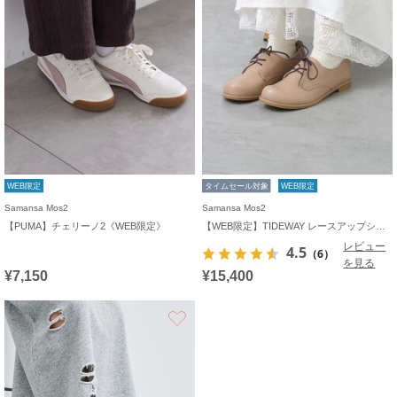
WEB限定
タイムセール対象
WEB限定
Samansa Mos2
Samansa Mos2
【PUMA】チェリーノ2《WEB限定》
【WEB限定】TIDEWAY レースアップシューズ
レビュー
4.5
（6）
を見る
¥7,150
¥15,400
お気に入り