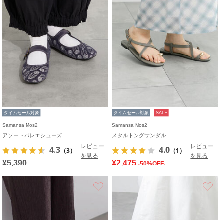
タイムセール対象
タイムセール対象
SALE
Samansa Mos2
Samansa Mos2
アソートバレエシューズ
メタルトングサンダル
レビュー
レビュー
4.3
4.0
（3）
（1）
を見る
を見る
¥5,390
¥2,475
-50%OFF-
お気に入り