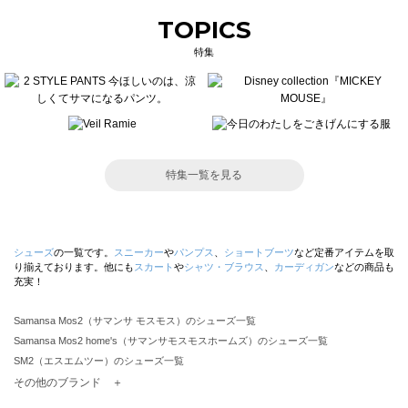
TOPICS
特集
特集一覧を見る
シューズ
の一覧です。
スニーカー
や
パンプス
、
ショートブーツ
など定番アイテムを取
り揃えております。他にも
スカート
や
シャツ・ブラウス
、
カーディガン
などの商品も
充実！
Samansa Mos2（サマンサ モスモス）のシューズ一覧
Samansa Mos2 home's（サマンサモスモスホームズ）のシューズ一覧
SM2（エスエムツー）のシューズ一覧
TSUHARU by Samansa Mos2（ツハルバイサマンサモスモス）のシューズ一覧
その他のブランド ＋
sm2rhythm（サマンサモスモス リズム）のシューズ一覧