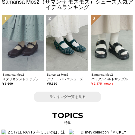
Samansa Mos2（サマンサ モスモス）シューズ人気ア
イテムランキング
1
2
3
Samansa Mos2
Samansa Mos2
Samansa Mos2
メダリオンストラップシューズ
アソートバレエシューズ
バックルベルトサンダル
￥6,600
￥5,390
￥2,475
-50%OFF-
ランキング一覧を見る
TOPICS
特集