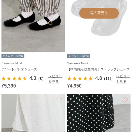
再入荷受付
タイムセール対象
タイムセール対象
Samansa Mos2
Samansa Mos2
アソートバレエシューズ
【晴雨兼用/抗菌防臭】ストラップシューズ
レビュー
レビュー
4.3
4.8
（3）
（15）
を見る
を見る
¥5,390
¥4,950
お気に入り