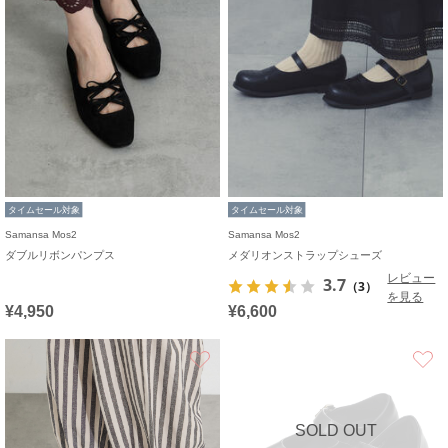
タイムセール対象
タイムセール対象
Samansa Mos2
Samansa Mos2
ダブルリボンパンプス
メダリオンストラップシューズ
レビュー
3.7
（3）
を見る
¥4,950
¥6,600
お気に入り
SOLD OUT