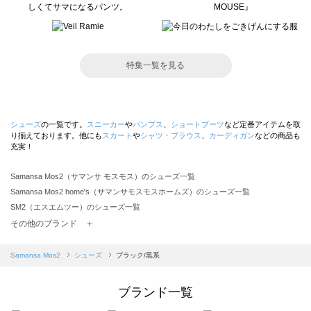
特集一覧を見る
シューズ
の一覧です。
スニーカー
や
パンプス
、
ショートブーツ
など定番アイテムを取
り揃えております。他にも
スカート
や
シャツ・ブラウス
、
カーディガン
などの商品も
充実！
Samansa Mos2（サマンサ モスモス）のシューズ一覧
Samansa Mos2 home's（サマンサモスモスホームズ）のシューズ一覧
SM2（エスエムツー）のシューズ一覧
TSUHARU by Samansa Mos2（ツハルバイサマンサモスモス）のシューズ一覧
その他のブランド ＋
sm2rhythm（サマンサモスモス リズム）のシューズ一覧
Samansa Mos2 blue（サマンサモスモス ブルー）のシューズ一覧
Samansa Mos2
シューズ
ブラック/黒系
Samansa Mos2 Lagom（サマンサモスモス ラーゴム）のシューズ一覧
ehka sopo（エヘカソポ）のシューズ一覧
ブランド一覧
sō4ū（ソウフォーユー）のシューズ一覧