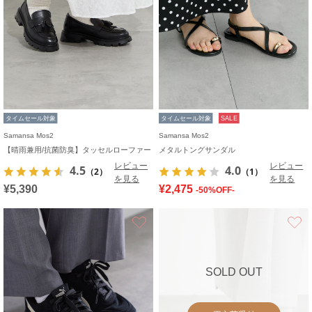
タイムセール対象
タイムセール対象
SALE
Samansa Mos2
Samansa Mos2
【晴雨兼用/抗菌防臭】タッセルローファー
メタルトングサンダル
レビュー
レビュー
4.5
4.0
（2）
（1）
を見る
を見る
¥5,390
¥2,475
-50%OFF-
お気に入り
SOLD OUT