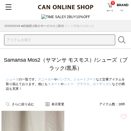
0
BRAND
カート
2026/08/04 ■8/13(木)AM2:00～サイトメンテナンス実施のお知らせ
Samansa Mos2（サマンサ モスモス）/シューズ（ブ
ラック/黒系）
シューズ
の一覧です。
スニーカー
や
パンプス
、
ショートブーツ
など定番アイテムを
取り揃えております。他にも
スカート
や
シャツ・ブラウス
、
カーディガン
などの商
品も充実！
さらに絞り込む
表示変更
アイテム数：
18
件
お気に入り