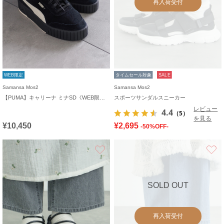
再入荷受付
WEB限定
タイムセール対象
SALE
Samansa Mos2
Samansa Mos2
【PUMA】キャリーナ ミナSD《WEB限定》
スポーツサンダルスニーカー
レビュー
4.4
（5）
を見る
¥10,450
¥2,695
-50%OFF-
お気に入り
SOLD OUT
再入荷受付