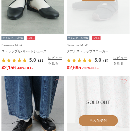
タイムセール対象
SALE
タイムセール対象
SALE
Samansa Mos2
Samansa Mos2
ストラップセパレートシューズ
ダブルストラップスニーカー
レビュー
レビュー
5.0
5.0
（3）
（3）
を見る
を見る
¥2,156
¥2,695
-60%OFF-
-50%OFF-
お気に入り
SOLD OUT
再入荷受付