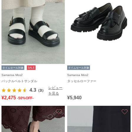
タイムセール対象
SALE
タイムセール対象
Samansa Mos2
Samansa Mos2
バックルベルトサンダル
タッセルローファー
レビュー
4.3
（3）
を見る
¥2,475
¥5,940
-50%OFF-
お気に入り