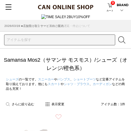
0
BRAND
カート
2026/07/29 ■【お知らせ】ヤマト運輸の配送遅延・停止について
2026/03/18 ■店舗受け取りサービスのご案内
Samansa Mos2（サマンサ モスモス）/シューズ（オ
レンジ/橙色系）
シューズ
の一覧です。
スニーカー
や
パンプス
、
ショートブーツ
など定番アイテムを
取り揃えております。他にも
スカート
や
シャツ・ブラウス
、
カーディガン
などの商
品も充実！
さらに絞り込む
表示変更
アイテム数：
1
件
お気に入り