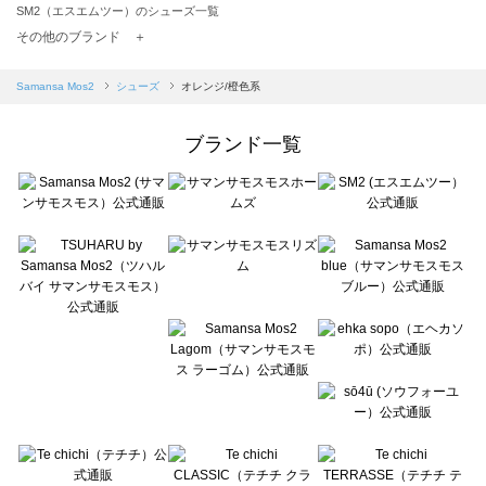
SM2（エスエムツー）のシューズ一覧
TSUHARU by Samansa Mos2（ツハルバイサマンサモスモス）のシューズ一覧
その他のブランド ＋
sm2rhythm（サマンサモスモス リズム）のシューズ一覧
Samansa Mos2 blue（サマンサモスモス ブルー）のシューズ一覧
Samansa Mos2
シューズ
オレンジ/橙色系
Samansa Mos2 Lagom（サマンサモスモス ラーゴム）のシューズ一覧
ehka sopo（エヘカソポ）のシューズ一覧
ブランド一覧
sō4ū（ソウフォーユー）のシューズ一覧
Te chichi（テチチ）のシューズ一覧
Te chichi CLASSIC（テチチ クラシック）のシューズ一覧
Te chichi TERRASSE（テチチ テラス）のシューズ一覧
Lugnoncure（ルノンキュール）のシューズ一覧
BETTY'S BLUE（べティーズブルー）のシューズ一覧
Wpc.（ワールドパーティー）のシューズ一覧