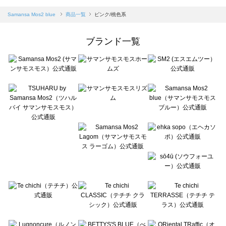
sm2rhythm（サマンサモスモス リズム）の一覧
Samansa Mos2 blue（サマンサモスモス ブルー）の一覧
Samansa Mos2 blue
商品一覧
ピンク/桃色系
Samansa Mos2 Lagom（サマンサモスモス ラーゴム）の一覧
ehka sopo（エヘカソポ）の一覧
ブランド一覧
sō4ū（ソウフォーユー）の一覧
Te chichi（テチチ）の一覧
Te chichi CLASSIC（テチチ クラシック）の一覧
Te chichi TERRASSE（テチチ テラス）の一覧
Lugnoncure（ルノンキュール）の一覧
BETTY'S BLUE（べティーズブルー）の一覧
Wpc.（ワールドパーティー）の一覧