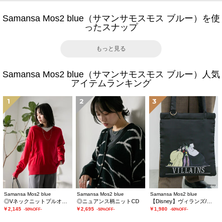
Samansa Mos2 blue（サマンサモスモス ブルー）を使
ったスナップ
もっと見る
Samansa Mos2 blue（サマンサモスモス ブルー）人気
アイテムランキング
1
2
3
Samansa Mos2 blue
Samansa Mos2 blue
Samansa Mos2 blue
◎Vネックニットプルオーバー
◎ニュアンス柄ニットCD
【Disney】ヴィランズ/トートバッグ
￥2,145
￥2,695
￥1,980
-50%OFF-
-50%OFF-
-60%OFF-