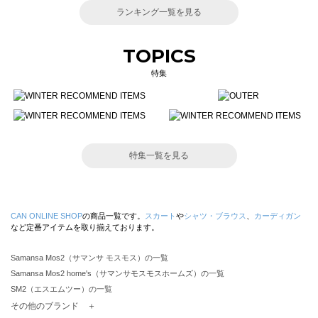
ランキング一覧を見る
TOPICS
特集
特集一覧を見る
CAN ONLINE SHOP
の商品一覧です。
スカート
や
シャツ・ブラウス
、
カーディガン
など定番アイテムを取り揃えております。
Samansa Mos2（サマンサ モスモス）の一覧
Samansa Mos2 home's（サマンサモスモスホームズ）の一覧
SM2（エスエムツー）の一覧
TSUHARU by Samansa Mos2（ツハルバイサマンサモスモス）の一覧
その他のブランド ＋