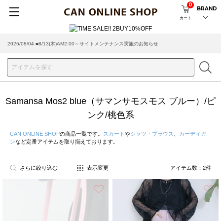
0
BRAND
カート
2026/08/04 ■8/13(木)AM2:00～サイトメンテナンス実施のお知らせ
Samansa Mos2 blue（サマンサモスモス ブルー）/ピ
ンク/桃色系
CAN ONLINE SHOP
の商品一覧です。
スカート
や
シャツ・ブラウス
、
カーディガ
ン
など定番アイテムを取り揃えております。
さらに絞り込む
表示変更
アイテム数：
2
件
お気に入り