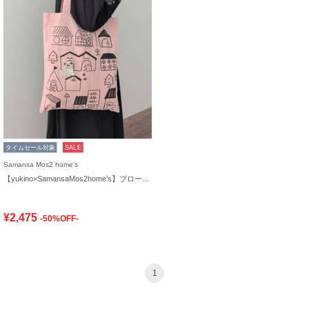
タイムセール対象
SALE
Samansa Mos2 home's
【yukino×SamansaMos2home’s】ブローチ付バッグ
¥2,475
-50%OFF-
1