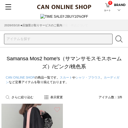
0
BRAND
カート
2026/03/18 ■店舗受け取りサービスのご案内
Samansa Mos2 home's（サマンサモスモスホーム
ズ）/ピンク/桃色系
CAN ONLINE SHOP
の商品一覧です。
スカート
や
シャツ・ブラウス
、
カーディガ
ン
など定番アイテムを取り揃えております。
さらに絞り込む
表示変更
アイテム数：
1
件
お気に入り