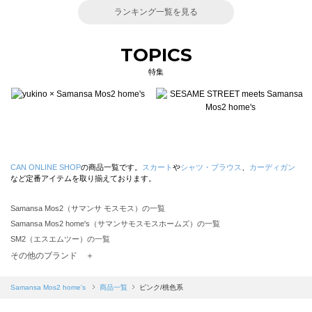
ランキング一覧を見る
TOPICS
特集
CAN ONLINE SHOP
の商品一覧です。
スカート
や
シャツ・ブラウス
、
カーディガン
など定番アイテムを取り揃えております。
Samansa Mos2（サマンサ モスモス）の一覧
Samansa Mos2 home's（サマンサモスモスホームズ）の一覧
SM2（エスエムツー）の一覧
TSUHARU by Samansa Mos2（ツハルバイサマンサモスモス）の一覧
その他のブランド ＋
sm2rhythm（サマンサモスモス リズム）の一覧
Samansa Mos2 blue（サマンサモスモス ブルー）の一覧
Samansa Mos2 home's
商品一覧
ピンク/桃色系
Samansa Mos2 Lagom（サマンサモスモス ラーゴム）の一覧