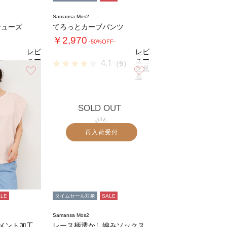
Samansa Mos2
シューズ
てろっとカーブパンツ
￥2,970
-50%OFF-
レビ
レビ
ュー
ュー
3
4.1
（3）
（9）
を見
を見
お気に入り
お気に入り
る
る
SOLD OUT
再入荷受付
ALE
タイムセール対象
SALE
Samansa Mos2
シルケット+ピグメント加工フレンチスリーブT…
レース柄透かし編みソックス