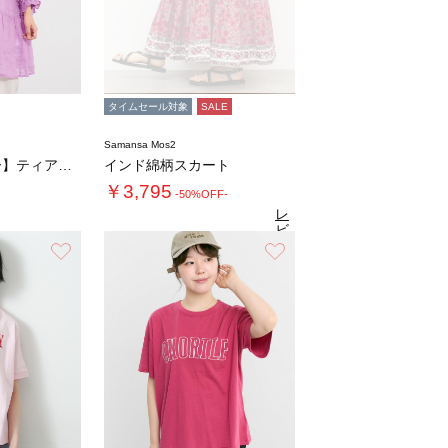
タイムセール対象
SALE
Samansa Mos2
【ヴェールラミー】ティアードチュニック
インド綿柄スカート
￥3,795
-50%OFF-
レ
ビ
ュ
お気に入り
お気に入り
4.4
（19）
ー
を
見
る