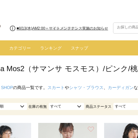
■【お知らせ】ヤマト運輸の配送遅延・停止について
カテゴリー
ランキング
スナップ
nsa Mos2（サマンサ モスモス）/ピンク/
 SHOP
の商品一覧です。
スカート
や
シャツ・ブラウス
、
カーディガン
な
順
すべて
すべて
在庫の有無
商品ステータス
お気に入り