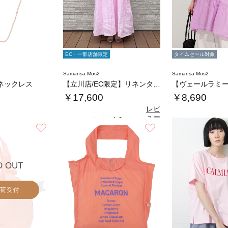
EC・一部店舗限定
タイムセール対象
Samansa Mos2
Samansa Mos2
ネックレス
【立川店/EC限定】リネンタックパフスリーブ…
￥17,600
￥8,690
レビ
ュー
4.0
（1）
を見
お気に入り
お気に入り
る
D OUT
荷受付