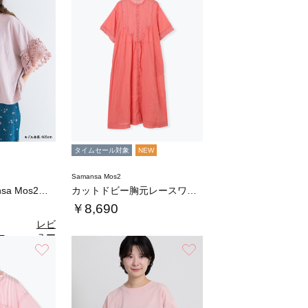
タイムセール対象
NEW
Samansa Mos2
【kazumi×Samansa Mos2】バ…
カットドビー胸元レースワンピース
￥8,690
レビ
ュー
7
（3）
を見
お気に入り
お気に入り
る