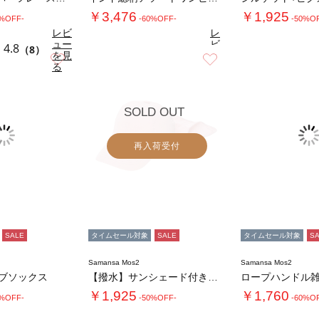
￥3,476
￥1,925
0%OFF-
-60%OFF-
-50%O
レビ
レ
ュー
ビ
4.8
（8）
を見
ュ
お気に入り
お気に入り
4.4
る
（27）
ー
を
見
る
SOLD OUT
再入荷受付
SALE
タイムセール対象
SALE
タイムセール対象
S
Samansa Mos2
Samansa Mos2
リブソックス
【撥水】サンシェード付きキャップ
￥1,925
￥1,760
0%OFF-
-50%OFF-
-60%O