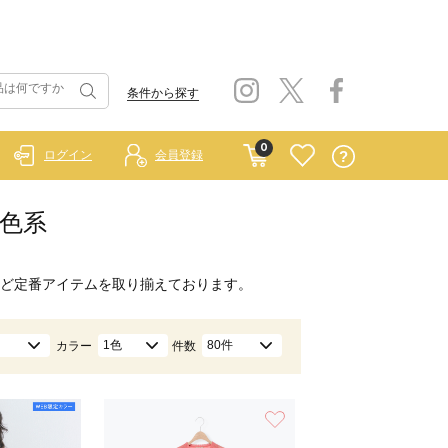
条件から探す
0
ログイン
会員登録
桃色系
ど定番アイテムを取り揃えております。
1色
80件
カラー
件数
お気に入り