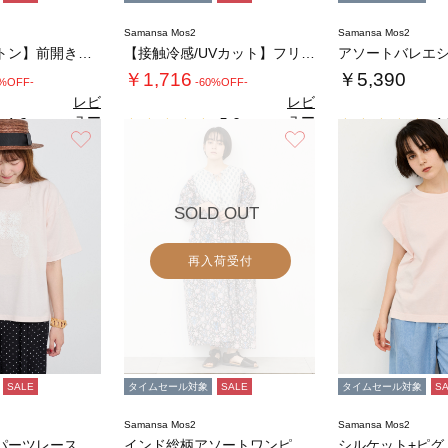
Samansa Mos2
Samansa Mos2
【クールコットン】前開き切替チュニック
【接触冷感/UVカット】フリル袖カットソー
アソートバレエ
￥1,716
￥5,390
0%OFF-
-60%OFF-
レビ
レビ
ュー
ュー
4.6
5.0
4.
（7）
（1）
を見
を見
お気に入り
お気に入り
る
る
SOLD OUT
再入荷受付
SALE
タイムセール対象
SALE
タイムセール対象
S
Samansa Mos2
Samansa Mos2
【接触冷感】パーツレース貼りTシャツ
インド総柄アソートワンピース