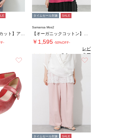
ALE
タイムセール対象
SALE
Samansa Mos2
◇【接触冷感/UVカット】アソート刺繍Tシャ…
【オーガニックコットン】ロゴプリントTシャツ…
￥1,595
FF-
-50%OFF-
レビ
ュー
5.0
（1）
を見
お気に入り
お気に入り
る
タイムセール対象
SALE