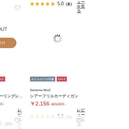
ュー
5.0
（8）
を見
お気に入り
お気に入り
る
OUT
受付
ALE
タイムセール対象
SALE
Samansa Mos2
前後2WAY襟シャーリングレースブラウス
シアーフリルカーディガン
￥2,156
FF-
-60%OFF-
レ
レビ
ビ
ュー
5.0
（1）
ュ
を見
お気に入り
お気に入り
6
（29）
ー
る
を