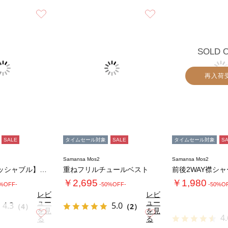
お気に入り
お気に入り
SOLD 
再入荷
SALE
タイムセール対象
SALE
タイムセール対象
S
Samansa Mos2
Samansa Mos2
【マシンウォッシャブル】シアー配色カーディガ…
重ねフリルチュールベスト
￥2,695
￥1,980
0%OFF-
-50%OFF-
-50%O
レビ
レビ
ュー
ュー
4.3
5.0
（4）
（2）
を見
を見
お気に入り
お気に入り
4.
る
る