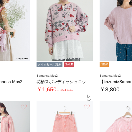
タイムセール対象
SALE
NEW
Samansa Mos2
Samansa Mos2
【kazumi×Samansa Mos2】ぬ…
花柄スポンディッシュニットカーディガン
￥1,650
￥8,800
-67%OFF-
レ
ビ
4.
ュ
お気に入り
お気に入り
4.8
（16）
ー
を
見
る