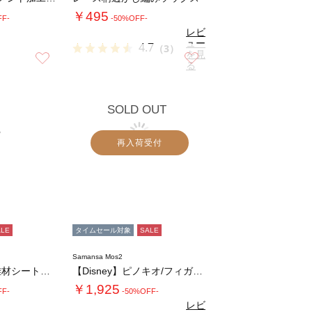
￥495
FF-
-50%OFF-
レビ
ュー
4.7
（3）
を見
お気に入り
お気に入り
る
SOLD OUT
再入荷受付
ALE
タイムセール対象
SALE
Samansa Mos2
ロープハンドル雑材シートバッグ
【Disney】ピノキオ/フィガロ刺繍Tシャ…
￥1,925
FF-
-50%OFF-
レビ