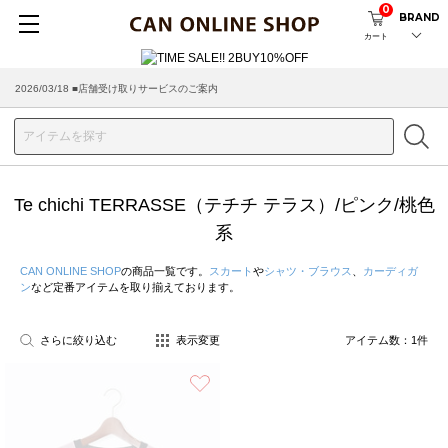
0
BRAND
カート
2026/03/18 ■店舗受け取りサービスのご案内
Te chichi TERRASSE（テチチ テラス）/ピンク/桃色
系
CAN ONLINE SHOP
の商品一覧です。
スカート
や
シャツ・ブラウス
、
カーディガ
ン
など定番アイテムを取り揃えております。
さらに絞り込む
表示変更
アイテム数：
1
件
お気に入り