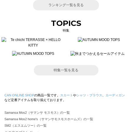
ランキング一覧を見る
TOPICS
特集
特集一覧を見る
CAN ONLINE SHOP
の商品一覧です。
スカート
や
シャツ・ブラウス
、
カーディガン
など定番アイテムを取り揃えております。
Samansa Mos2（サマンサ モスモス）の一覧
Samansa Mos2 home's（サマンサモスモスホームズ）の一覧
SM2（エスエムツー）の一覧
TSUHARU by Samansa Mos2（ツハルバイサマンサモスモス）の一覧