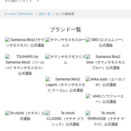
その他のブランド ＋
sm2rhythm（サマンサモスモス リズム）の一覧
Samansa Mos2 blue（サマンサモスモス ブルー）の一覧
Te chichi TERRASSE
商品一覧
ピンク/桃色系
Samansa Mos2 Lagom（サマンサモスモス ラーゴム）の一覧
ehka sopo（エヘカソポ）の一覧
ブランド一覧
sō4ū（ソウフォーユー）の一覧
Te chichi（テチチ）の一覧
Te chichi CLASSIC（テチチ クラシック）の一覧
Te chichi TERRASSE（テチチ テラス）の一覧
Lugnoncure（ルノンキュール）の一覧
BETTY'S BLUE（べティーズブルー）の一覧
Wpc.（ワールドパーティー）の一覧