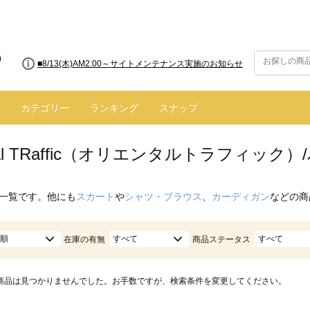
■8/13(木)AM2:00～サイトメンテナンス実施のお知らせ
カテゴリー
ランキング
スナップ
ntal TRaffic（オリエンタルトラフィック）
一覧です。他にも
スカート
や
シャツ・ブラウス
、
カーディガン
などの商
順
すべて
すべて
在庫の有無
商品ステータス
商品は見つかりませんでした。お手数ですが、検索条件を変更してください。