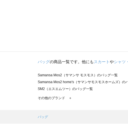
バッグ
の商品一覧です。他にも
スカート
や
シャツ
Samansa Mos2（サマンサ モスモス）のバッグ一覧
Samansa Mos2 home's（サマンサモスモスホームズ）
SM2（エスエムツー）のバッグ一覧
TSUHARU by Samansa Mos2（ツハルバイサマンサ
その他のブランド ＋
sm2rhythm（サマンサモスモス リズム）のバッグ一覧
Samansa Mos2 blue（サマンサモスモス ブルー）のバッ
Samansa Mos2 Lagom（サマンサモスモス ラーゴム）
バッグ
ehka sopo（エヘカソポ）のバッグ一覧