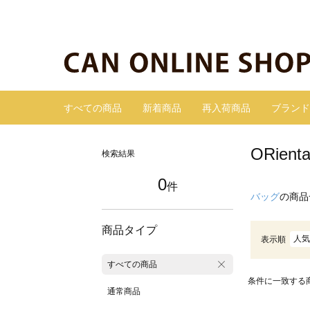
すべての商品
新着商品
再入荷商品
ブランド
ORie
検索結果
0
件
バッグ
の商品
商品タイプ
人気
表示順
すべての商品
条件に一致する
通常商品