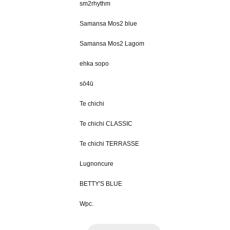
sm2rhythm
Samansa Mos2 blue
Samansa Mos2 Lagom
ehka sopo
sō4ū
Te chichi
Te chichi CLASSIC
Te chichi TERRASSE
Lugnoncure
BETTY'S BLUE
Wpc.