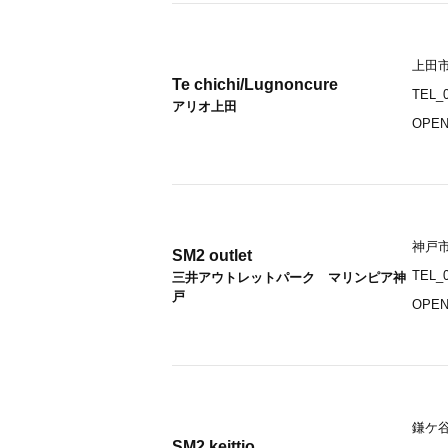
上田市天
Te chichi/Lugnoncure
TEL_0
アリオ上田
OPEN
神戸市
SM2 outlet
TEL_0
三井アウトレットパーク マリンピア神
戸
OPEN
鎌ケ谷
SM2 keittio