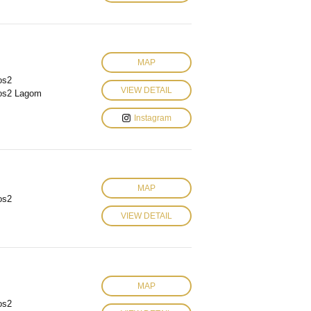
MAP
os2
VIEW DETAIL
os2 Lagom
Instagram
MAP
os2
VIEW DETAIL
MAP
os2