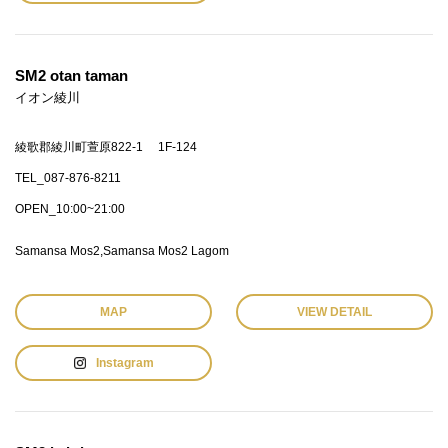
SM2 otan taman
イオン綾川
綾歌郡綾川町萱原822-1 1F-124
TEL_087-876-8211
OPEN_10:00~21:00
Samansa Mos2
Samansa Mos2 Lagom
MAP
VIEW DETAIL
Instagram