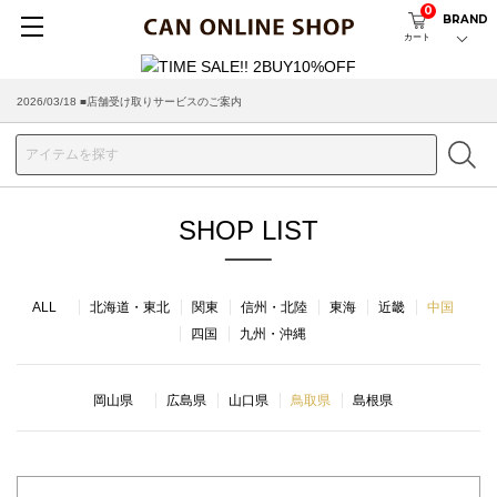
0
BRAND
カート
2026/03/18 ■店舗受け取りサービスのご案内
SHOP LIST
ALL
北海道・東北
関東
信州・北陸
東海
近畿
中国
四国
九州・沖縄
岡山県
広島県
山口県
鳥取県
島根県