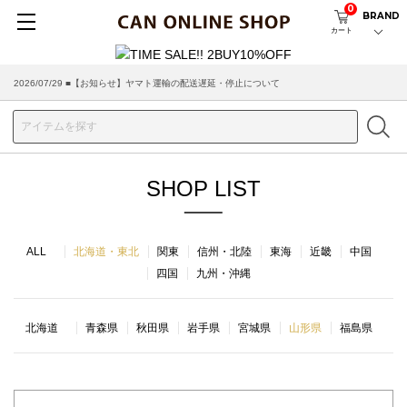
0
BRAND
カート
2026/07/29 ■【お知らせ】ヤマト運輸の配送遅延・停止について
SHOP LIST
ALL
北海道・東北
関東
信州・北陸
東海
近畿
中国
四国
九州・沖縄
北海道
青森県
秋田県
岩手県
宮城県
山形県
福島県