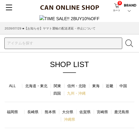
0
BRAND
カート
2026/07/29 ■【お知らせ】ヤマト運輸の配送遅延・停止について
SHOP LIST
ALL
北海道・東北
関東
信州・北陸
東海
近畿
中国
四国
九州・沖縄
福岡県
長崎県
熊本県
大分県
佐賀県
宮崎県
鹿児島県
沖縄県