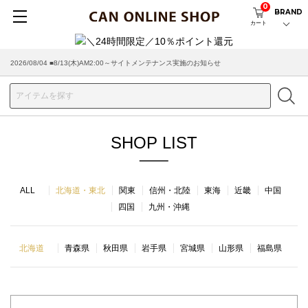
0
BRAND
カート
2026/08/04 ■8/13(木)AM2:00～サイトメンテナンス実施のお知らせ
SHOP LIST
ALL
北海道・東北
関東
信州・北陸
東海
近畿
中国
四国
九州・沖縄
北海道
青森県
秋田県
岩手県
宮城県
山形県
福島県